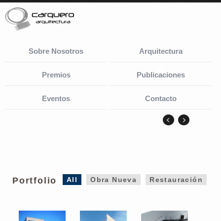
Sobre Nosotros
Arquitectura
Premios
Publicaciones
Eventos
Contacto
Casa Des-Quadrada
Consolidación y
«J-House» (Cád
(Cádiz)
Restauración del
Castillo de Matrera
(Cádiz)
Portfolio
All
Obra Nueva
Restauración
1º Concurso:
Recuperación de la
Casa Copete (Cá
Consolidación y
Huerta «El Pilar»
restauración del ámbito
Sant Francesc y Pardala