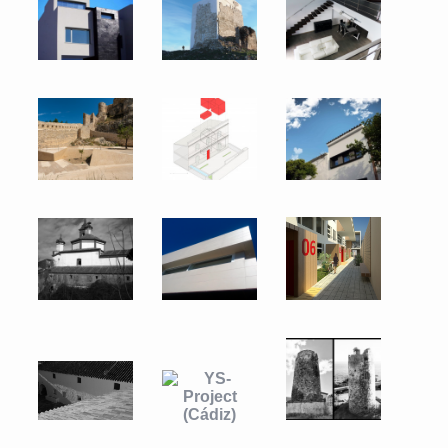
del Castillo de Morella.
Panorama VP
Rehabilitación de la
White Hill Reform I
Iglesia y Colegio de los
(Sevilla)
Jesuitas (Badajoz)
Restauración 
accesibilidad de 
Ampliación de Cortijo
YS-Project (Cádiz)
Vigía en Mijas (M
para Hotel (Cádiz)
Vivienda en Ubrique
White Hill Reform II
Ludoteca municip
(Sevilla)
Dólar (Granad
Projects