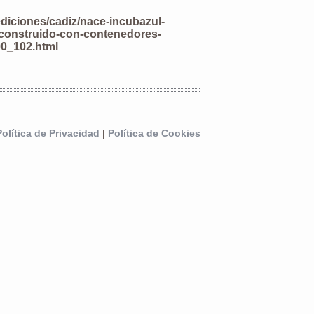
ediciones/cadiz/nace-incubazul-
z-construido-con-contenedores-
90_102.html
Política de Privacidad
|
Política de Cookies