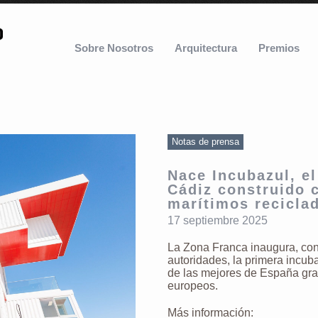
Sobre Nosotros
Arquitectura
Premios
Notas de prensa
Nace Incubazul, el
Cádiz construido 
marítimos recicla
17 septiembre 2025
La Zona Franca inaugura, co
autoridades, la primera incub
de las mejores de España gra
europeos.
Más información: