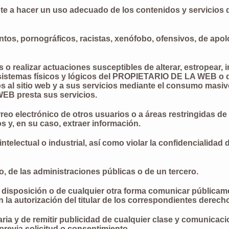
e a hacer un uso adecuado de los contenidos y servicio
entos, pornográficos, racistas, xenófobo, ofensivos, de apol
os o realizar actuaciones susceptibles de alterar, estropear,
 sistemas físicos y lógicos del PROPIETARIO DE LA WEB o 
os al sitio web y a sus servicios mediante el consumo masiv
EB presta sus servicios.
rreo electrónico de otros usuarios o a áreas restringidas de
y, en su caso, extraer información.
intelectual o industrial, así como violar la confidencialid
io, de las administraciones públicas o de un tercero.
r a disposición o de cualquier otra forma comunicar públicam
la autorización del titular de los correspondientes derecho
aria y de remitir publicidad de cualquier clase y comunicac
previa solicitud o consentimiento.