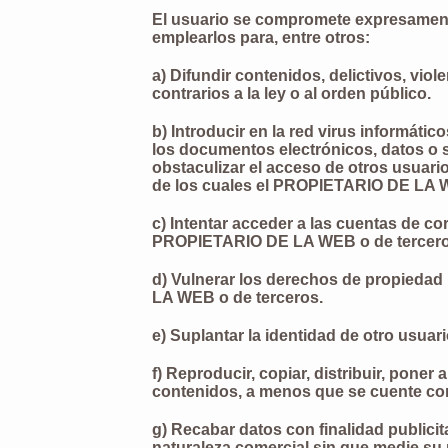
El usuario se compromete expresament
emplearlos para, entre otros:
a) Difundir contenidos, delictivos, viol
contrarios a la ley o al orden público.
b) Introducir en la red virus informátic
los documentos electrónicos, datos o
obstaculizar el acceso de otros usuari
de los cuales el PROPIETARIO DE LA W
c) Intentar acceder a las cuentas de co
PROPIETARIO DE LA WEB o de terceros 
d) Vulnerar los derechos de propiedad 
LA WEB o de terceros.
e) Suplantar la identidad de otro usuar
f) Reproducir, copiar, distribuir, pone
contenidos, a menos que se cuente con 
g) Recabar datos con finalidad publicit
naturaleza comercial sin que medie su 