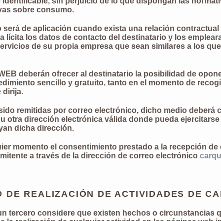
 identificable, sin perjuicio de lo que dispongan las norm
vas sobre consumo.
o será de aplicación cuando exista una relación contractu
ícita los datos de contacto del destinatario y los emplea
ervicios de su propia empresa que sean similares a los que
B deberán ofrecer al destinatario la posibilidad de opone
dimiento sencillo y gratuito, tanto en el momento de reco
dirija.
do remitidas por correo electrónico, dicho medio deberá co
 u otra dirección electrónica válida donde pueda ejercitars
an dicha dirección.
quier momento el consentimiento prestado a la recepción d
emitente a través de la dirección de correo electrónico
carq
 DE REALIZACIÓN DE ACTIVIDADES DE CA
n tercero considere que existen hechos o circunstancias que 