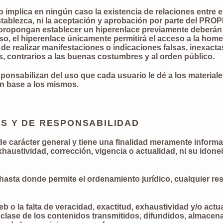
no implica en ningún caso la existencia de relaciones entr
e establezca, ni la aceptación y aprobación por parte del 
propongan establecer un hiperenlace previamente deberán so
el hiperenlace únicamente permitirá el acceso a la home-
de realizar manifestaciones o indicaciones falsas, inexac
s, contrarios a las buenas costumbres y al orden público.
sabilizan del uso que cada usuario le dé a los materiales
en base a los mismos.
AS Y DE RESPONSABILIDAD
de carácter general y tiene una finalidad meramente informa
haustividad, corrección, vigencia o actualidad, ni su idonei
ta donde permite el ordenamiento jurídico, cualquier res
eb o la falta de veracidad, exactitud, exhaustividad y/o act
a clase de los contenidos transmitidos, difundidos, almacen