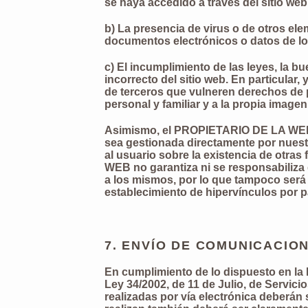
se haya accedido a través del sitio web
b) La presencia de virus o de otros el
documentos electrónicos o datos de lo
c) El incumplimiento de las leyes, la b
incorrecto del sitio web. En particula
de terceros que vulneren derechos de pr
personal y familiar y a la propia imagen
Asimismo, el PROPIETARIO DE LA WEB de
sea gestionada directamente por nuest
al usuario sobre la existencia de otra
WEB no garantiza ni se responsabiliza d
a los mismos, por lo que tampoco ser
establecimiento de hipervínculos por p
7. ENVÍO DE COMUNICACIO
En cumplimiento de lo dispuesto en la 
Ley 34/2002, de 11 de Julio, de Servic
realizadas por vía electrónica deberán s