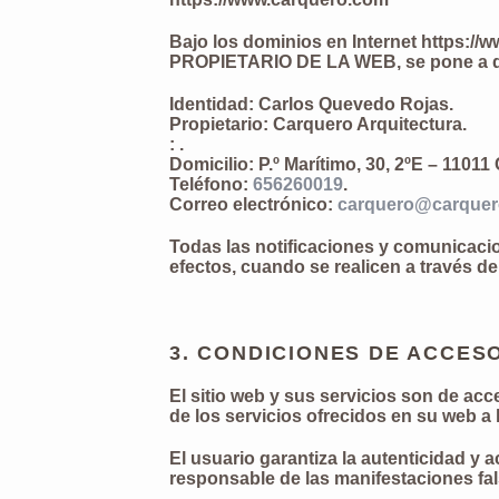
Bajo los dominios en Internet https://
PROPIETARIO DE LA WEB, se pone a dis
Identidad
: Carlos Quevedo Rojas.
Propietario
: Carquero Arquitectura.
: .
Domicilio
: P.º Marítimo, 30, 2ºE – 11011
Teléfono
:
656260019
.
Correo electrónico
:
carquero@carque
Todas las notificaciones y comunicaci
efectos, cuando se realicen a través de
3. CONDICIONES DE ACCESO
El sitio web y sus servicios son de ac
de los servicios ofrecidos en su web a
El usuario garantiza la autenticidad 
responsable de las manifestaciones fal