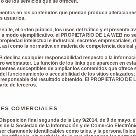
 o de los servicios que se ofrecen.
ementos en los contenidos que puedan producir alteraciones
s usuarios.
uena fe, el orden público, los usos del tráfico y el presente
r, y a modo ejemplificativo, el PROPIETARIO DE LA WEB no 
opiedad intelectual e industrial, secretos empresariales, d
, así como la normativa en materia de competencia desleal y 
clina cualquier responsabilidad respecto a la informació
ro webmaster. La función de los links que aparecen en esta
s fuentes susceptibles de ampliar los contenidos que ofrec
el funcionamiento o accesibilidad de los sitios enlazados; n
á responsable del resultado obtenido. El PROPIETARIO DE 
arte de terceros.
NES COMERCIALES
Disposición final segunda de la Ley 9/2014, de 9 de mayo,
ios de la Sociedad de la Información y de Comercio Electró
er claramente identificables como tales, y la persona física